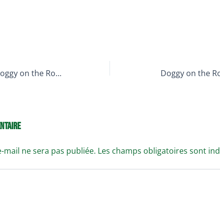
AG constitutive de Doggy on the Rocks
Doggy on the Roc
ntaire
-mail ne sera pas publiée.
Les champs obligatoires sont in