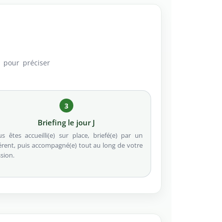
s pour préciser
3
Briefing le jour J
s êtes accueilli(e) sur place, briefé(e) par un
érent, puis accompagné(e) tout au long de votre
sion.