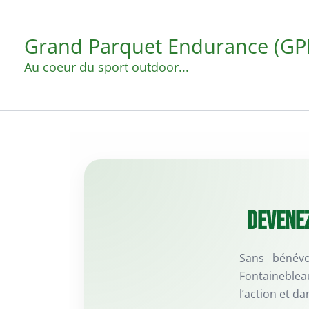
Aller
au
Grand Parquet Endurance (GP
contenu
Au coeur du sport outdoor...
Devenez
Sans bénévo
Fontaineblea
l’action et d