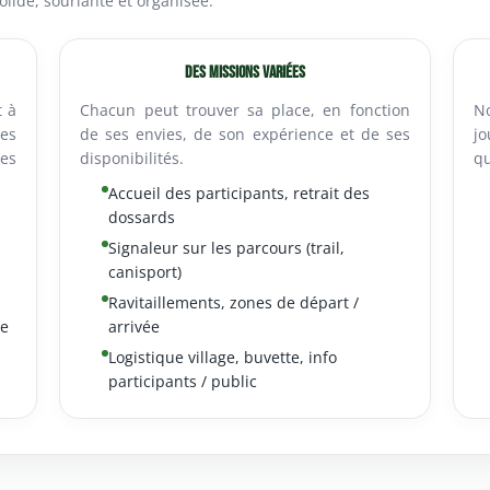
lide, souriante et organisée.
Des missions variées
t à
Chacun peut trouver sa place, en fonction
No
es
de ses envies, de son expérience et de ses
jo
des
disponibilités.
qu
Accueil des participants, retrait des
dossards
Signaleur sur les parcours (trail,
canisport)
Ravitaillements, zones de départ /
de
arrivée
Logistique village, buvette, info
participants / public