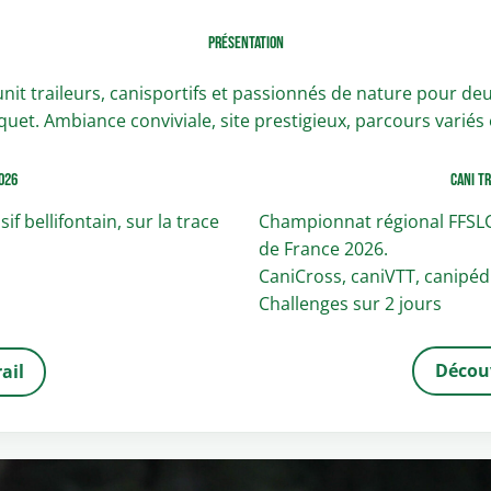
Présentation
nit traileurs, canisportifs et passionnés de nature pour de
et. Ambiance conviviale, site prestigieux, parcours variés e
026
Cani T
 bellifontain, sur la trace
Championnat régional FFSLC
de France 2026.
CaniCross, caniVTT, canipédi
Challenges sur 2 jours
Découv
ail