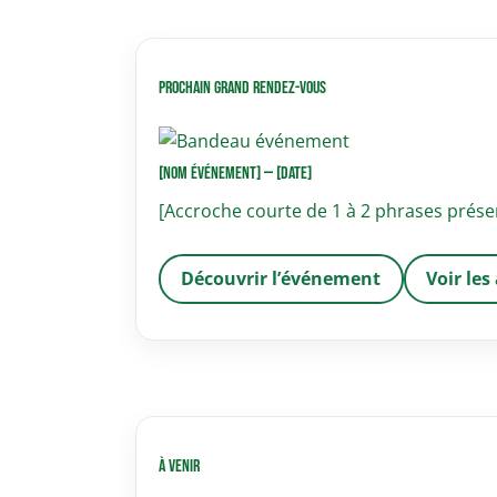
Prochain grand rendez-vous
[NOM ÉVÉNEMENT] — [DATE]
[Accroche courte de 1 à 2 phrases prése
Découvrir l’événement
Voir les
À venir