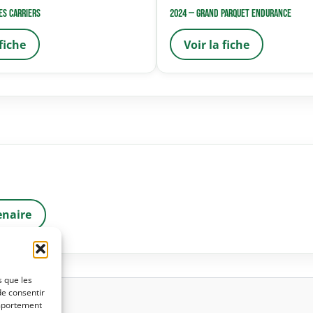
es Carriers
2024 — Grand Parquet Endurance
 fiche
Voir la fiche
enaire
s que les
de consentir
omportement